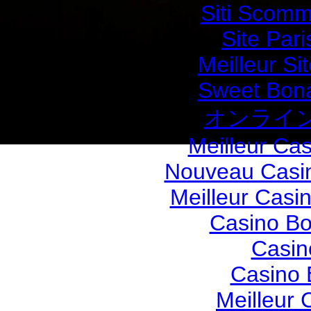
Siti Scomm
Site Pari
Meilleur Si
Sweet Bona
オンライ
Meilleur Ca
Nouveau Casin
Meilleur Casi
Casino B
Casin
Casino 
Meilleur 